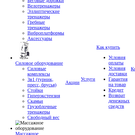
Беговые дорожки
Велотренажеры
Эллиптические
тренажеры
Гребные
тренажеры
Виброплатформы
Аксессуары
Как купить
Условия
оплаты
Силовое оборудование
Условия
Силовые
К
доставки
комплексы
Услуги
Гарантия
3в1 (турник,
Акции
на товар
пресс, брусья)
Кредит
Стойки
Возврат
Гиперэкстензия
денежных
Скамьи
средств
Грузоблочные
тренажеры
Свободный вес
Массажное