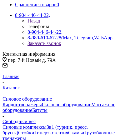
Сравнение товаров
0
8-904-446-44-22,
Назад
Телефоны
8-904-446-44-22,
8-989-610-67-28
(Max, Telegram,WatsApp
Заказать звонок
Контактная информация
пер. 7-й Новый д. 79А
Главная
-
Каталог
-
Силовое оборудование
Кардиотренажеры
Силовое оборудование
Массажное
оборудование
Батуты
-
Свободный вес
Силовые комплексы
3в1 (турник, пресс,
брусья)
Стойки
Гиперэкстензия
Скамьи
Грузоблочные
тренажеры