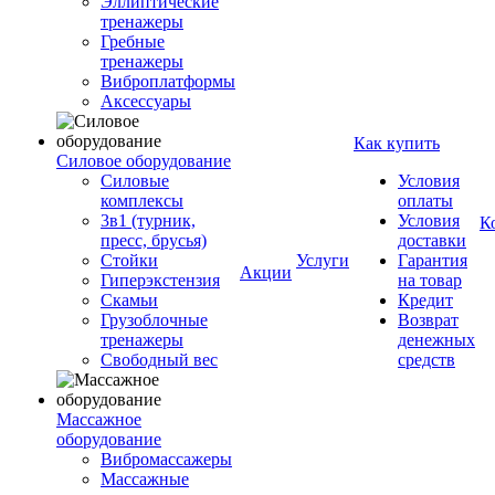
Эллиптические
тренажеры
Гребные
тренажеры
Виброплатформы
Аксессуары
Как купить
Силовое оборудование
Силовые
Условия
комплексы
оплаты
3в1 (турник,
Условия
К
пресс, брусья)
доставки
Стойки
Услуги
Гарантия
Акции
Гиперэкстензия
на товар
Скамьи
Кредит
Грузоблочные
Возврат
тренажеры
денежных
Свободный вес
средств
Массажное
оборудование
Вибромассажеры
Массажные