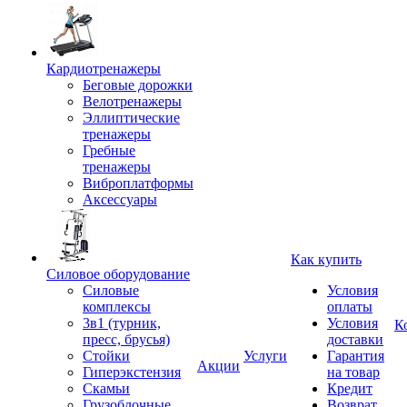
Кардиотренажеры
Беговые дорожки
Велотренажеры
Эллиптические
тренажеры
Гребные
тренажеры
Виброплатформы
Аксессуары
Как купить
Силовое оборудование
Силовые
Условия
комплексы
оплаты
3в1 (турник,
Условия
К
пресс, брусья)
доставки
Стойки
Услуги
Гарантия
Акции
Гиперэкстензия
на товар
Скамьи
Кредит
Грузоблочные
Возврат