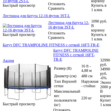
корзину
Отложить
Быстрый просмотр
Купить в
Сравнить
1 клик
Лестница для батута 12-16 футов 3ST-L
1090
руб.
Лестница для батута 12-
В
16 футов 3ST-L
корзину
Отложить
Быстрый просмотр
Купить в
Сравнить
1 клик
Батут DFC TRAMPOLINE FITNESS с сеткой 16FT-TR-E
Батут DFC TRAMPOLINE
FITNESS с сеткой 16FT-
TR-E
32990
Акция
руб.
16 ft -
Размер (ft)
34990
4,88 м
руб.
Диаметр (см)
488 см
-
6
%
Тип Верхней
Наружная
Эконо
сетки
- стойки
2000
р
Максимальный
В
вес
корзи
220 кг
пользователя
Купит
Быстрый просмотр
(кг)
1 кли
Отложить