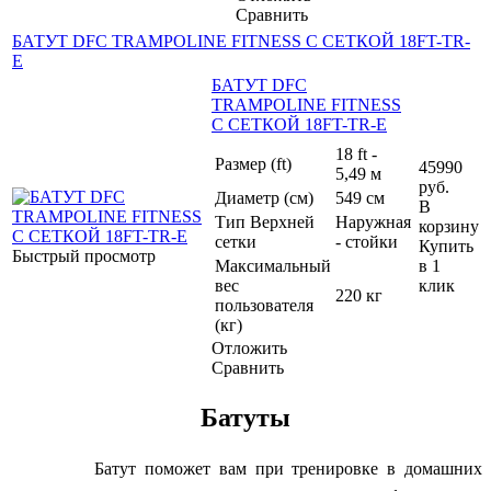
Сравнить
БАТУТ DFC TRAMPOLINE FITNESS С СЕТКОЙ 18FT-TR-
E
БАТУТ DFC
TRAMPOLINE FITNESS
С СЕТКОЙ 18FT-TR-E
18 ft -
Размер (ft)
45990
5,49 м
руб.
Диаметр (см)
549 см
В
Тип Верхней
Наружная
корзину
сетки
- стойки
Купить
Быстрый просмотр
Максимальный
в 1
вес
клик
220 кг
пользователя
(кг)
Отложить
Сравнить
Батуты
Батут поможет вам при тренировке в домашних