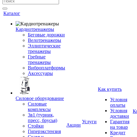
Каталог
Кардиотренажеры
Беговые дорожки
Велотренажеры
Эллиптические
тренажеры
Гребные
тренажеры
Виброплатформы
Аксессуары
Как купить
Силовое оборудование
Условия
Силовые
оплаты
комплексы
Условия
К
3в1 (турник,
доставки
пресс, брусья)
Услуги
Гарантия
Акции
Стойки
на товар
Гиперэкстензия
Кредит
Скамьи