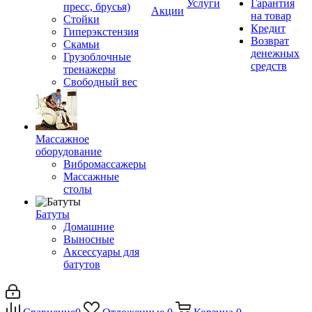
Услуги
Гарантия
пресс, брусья)
Акции
на товар
Стойки
Кредит
Гиперэкстензия
Возврат
Скамьи
денежных
Грузоблочные
средств
тренажеры
Свободный вес
Массажное
оборудование
Вибромассажеры
Массажные
столы
Батуты
Домашние
Выносные
Аксессуары для
батутов