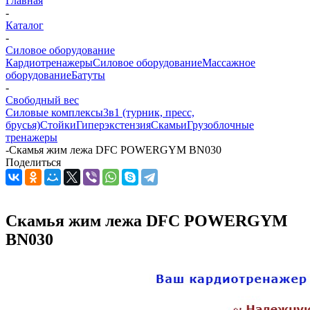
Главная
-
Каталог
-
Силовое оборудование
Кардиотренажеры
Силовое оборудование
Массажное
оборудование
Батуты
-
Свободный вес
Силовые комплексы
3в1 (турник, пресс,
брусья)
Стойки
Гиперэкстензия
Скамьи
Грузоблочные
тренажеры
-
Скамья жим лежа DFC POWERGYM BN030
Поделиться
Скамья жим лежа DFC POWERGYM
BN030